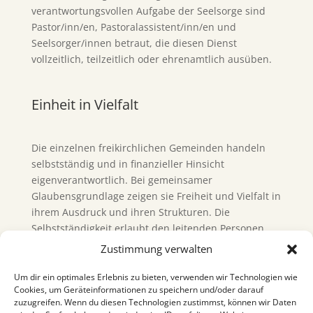
verantwortungsvollen Aufgabe der Seelsorge sind
Pastor/inn/en, Pastoralassistent/inn/en und
Seelsorger/innen betraut, die diesen Dienst
vollzeitlich, teilzeitlich oder ehrenamtlich ausüben.
Einheit in Vielfalt
Die einzelnen freikirchlichen Gemeinden handeln
selbstständig und in finanzieller Hinsicht
eigenverantwortlich. Bei gemeinsamer
Glaubensgrundlage zeigen sie Freiheit und Vielfalt in
ihrem Ausdruck und ihren Strukturen. Die
Selbstständigkeit erlaubt den leitenden Personen
entsprechende Beweglichkeit in der Gestaltung.
Zustimmung verwalten
Kennzeichnend für die „Freikirchen in Österreich“ ist
neben der Vernetzung im eigenen Land die
Um dir ein optimales Erlebnis zu bieten, verwenden wir Technologien wie
Cookies, um Geräteinformationen zu speichern und/oder darauf
Zusammenarbeit mit Kirchen und Organisationen
zuzugreifen. Wenn du diesen Technologien zustimmst, können wir Daten
weltweit. Sie bringt Weiterentwicklung sowie die