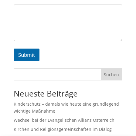
h
t
N
a
m
e
*
Submit
Suchen
Neueste Beiträge
Kinderschutz – damals wie heute eine grundlegend
wichtige Maßnahme
Wechsel bei der Evangelischen Allianz Österreich
Kirchen und Religionsgemeinschaften im Dialog