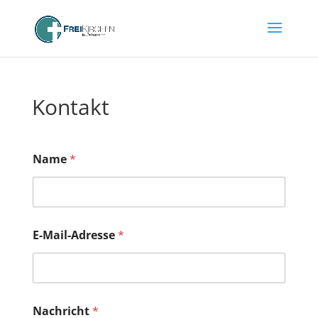
Kontakt
Name
*
N
E-Mail-Adresse
*
a
c
h
r
i
c
Nachricht
*