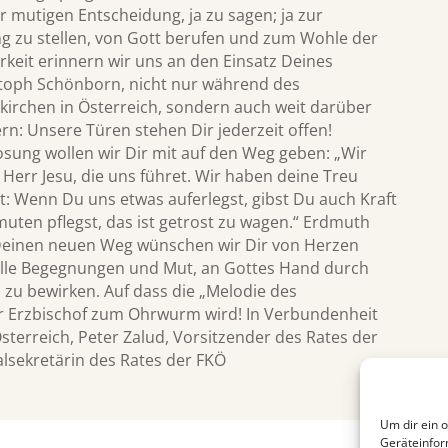
r mutigen Entscheidung, ja zu sagen; ja zur
ng zu stellen, von Gott berufen und zum Wohle der
keit erinnern wir uns an den Einsatz Deines
stoph Schönborn, nicht nur während des
kirchen in Österreich, sondern auch weit darüber
rn: Unsere Türen stehen Dir jederzeit offen!
sung wollen wir Dir mit auf den Weg geben: „Wir
Herr Jesu, die uns führet. Wir haben deine Treu
: Wenn Du uns etwas auferlegst, gibst Du auch Kraft
ten pflegst, das ist getrost zu wagen.“ Erdmuth
Deinen neuen Weg wünschen wir Dir von Herzen
olle Begegnungen und Mut, an Gottes Hand durch
 zu bewirken. Auf dass die „Melodie des
er Erzbischof zum Ohrwurm wird! In Verbundenheit
Österreich, Peter Zalud, Vorsitzender des Rates der
lsekretärin des Rates der FKÖ
Um dir ein 
Geräteinfor