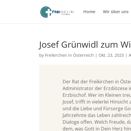
Home
Wir über uns
Josef Grünwidl zum Wi
by
Freikirchen in Österreich
|
Okt. 23, 2025
|
A
Der Rat der Freikirchen in Öst
Administrator der Erzdiözese 
Erzbischof. Wer im Kleinen tre
Josef, trifft in vielerlei Hinsi
und die Liebe und Fürsorge Go
Jahrzehnte das Leben zahlreich
Dialoge offen. Welch Freude,
dem, was Gott in Dein Herz hine