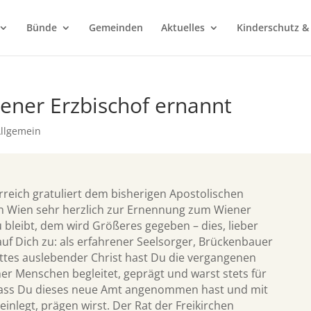
Bünde
Gemeinden
Aktuelles
Kinderschutz &
ener Erzbischof ernannt
llgemein
erreich gratuliert dem bisherigen Apostolischen
in Wien sehr herzlich zur Ernennung zum Wiener
u bleibt, dem wird Größeres gegeben – dies, lieber
cht auf Dich zu: als erfahrener Seelsorger, Brückenbauer
ttes auslebender Christ hast Du die vergangenen
er Menschen begleitet, geprägt und warst stets für
 dass Du dieses neue Amt angenommen hast und mit
inlegt, prägen wirst. Der Rat der Freikirchen