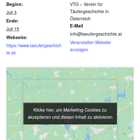
Beginn:
VTG – Verein für
Täufergeschichte in
Juli 3
Österreich
Ende:
E-Mail
Juli 15
info@taeufergeschichte.at
Webseite:
Veranstalter-Website
https://www.taeufergeschich
anzeigen
te.at/
Klicke hier, um Marketing-Cookies zu
Klicke hier, um Marketing-Cookies zu
akzeptieren und diesen Inhalt zu aktivieren
akzeptieren und diesen Inhalt zu aktivieren