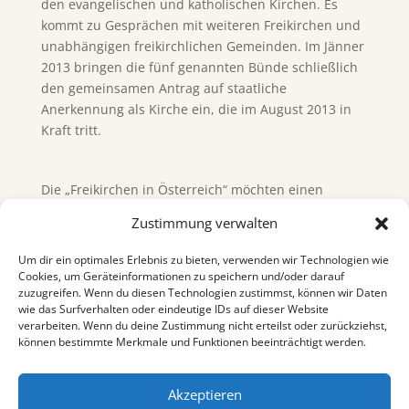
den evangelischen und katholischen Kirchen. Es
kommt zu Gesprächen mit weiteren Freikirchen und
unabhängigen freikirchlichen Gemeinden. Im Jänner
2013 bringen die fünf genannten Bünde schließlich
den gemeinsamen Antrag auf staatliche
Anerkennung als Kirche ein, die im August 2013 in
Kraft tritt.
Die „Freikirchen in Österreich“ möchten einen
Beitrag dazu leisten, dass einzelne Menschen und
Zustimmung verwalten
die gesamte Gesellschaft Österreichs Gottes
Zuwendung erleben. Die Voraussetzung dafür sehen
Um dir ein optimales Erlebnis zu bieten, verwenden wir Technologien wie
sie in der Liebe, Barmherzigkeit und Gnade Gottes,
Cookies, um Geräteinformationen zu speichern und/oder darauf
zuzugreifen. Wenn du diesen Technologien zustimmst, können wir Daten
die ihrer Auffassung nach allen Menschen gilt.
wie das Surfverhalten oder eindeutige IDs auf dieser Website
verarbeiten. Wenn du deine Zustimmung nicht erteilst oder zurückziehst,
können bestimmte Merkmale und Funktionen beeinträchtigt werden.
Akzeptieren