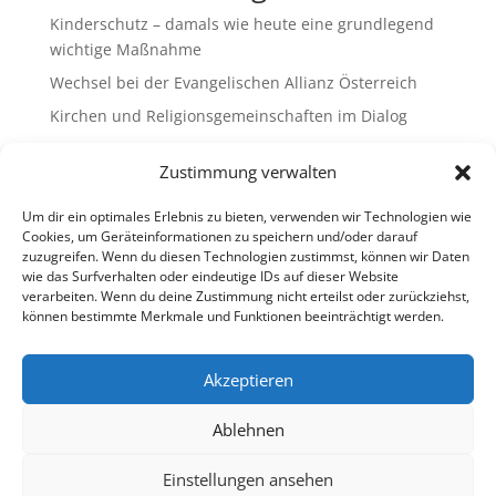
Kinderschutz – damals wie heute eine grundlegend
wichtige Maßnahme
Wechsel bei der Evangelischen Allianz Österreich
Kirchen und Religionsgemeinschaften im Dialog
Gemeinsam Bildung gestalten – Freikirchliche
Zustimmung verwalten
Schulen & Kindergärten in Österreich
„Brennen für das Leben “ – die Wanderausstellung
Um dir ein optimales Erlebnis zu bieten, verwenden wir Technologien wie
ist bald am Ziel
Cookies, um Geräteinformationen zu speichern und/oder darauf
zuzugreifen. Wenn du diesen Technologien zustimmst, können wir Daten
wie das Surfverhalten oder eindeutige IDs auf dieser Website
Neueste Kommentare
verarbeiten. Wenn du deine Zustimmung nicht erteilst oder zurückziehst,
können bestimmte Merkmale und Funktionen beeinträchtigt werden.
Es sind keine Kommentare vorhanden.
Akzeptieren
Ablehnen
Impressum
Datenschutz
Cookie-Richtlinie (EU)
Ombudsstelle (extern)
Einstellungen ansehen