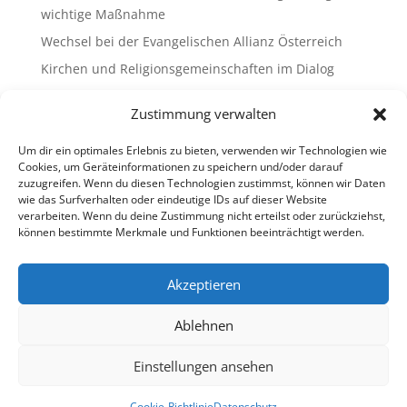
wichtige Maßnahme
Wechsel bei der Evangelischen Allianz Österreich
Kirchen und Religionsgemeinschaften im Dialog
Gemeinsam Bildung gestalten – Freikirchliche
Zustimmung verwalten
Schulen & Kindergärten in Österreich
„Brennen für das Leben “ – die Wanderausstellung
Um dir ein optimales Erlebnis zu bieten, verwenden wir Technologien wie
ist bald am Ziel
Cookies, um Geräteinformationen zu speichern und/oder darauf
zuzugreifen. Wenn du diesen Technologien zustimmst, können wir Daten
wie das Surfverhalten oder eindeutige IDs auf dieser Website
Neueste Kommentare
verarbeiten. Wenn du deine Zustimmung nicht erteilst oder zurückziehst,
können bestimmte Merkmale und Funktionen beeinträchtigt werden.
Es sind keine Kommentare vorhanden.
Akzeptieren
Ablehnen
Impressum
Datenschutz
Cookie-Richtlinie (EU)
Ombudsstelle (extern)
Einstellungen ansehen
Copyright © 2013-2026 Freikirchen in Österreich
Cookie-Richtlinie
Datenschutz