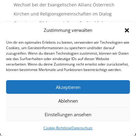
Wechsel bei der Evangelischen Allianz Österreich
Kirchen und Religionsgemeinschaften im Dialog
Gemeinsam Bildung gestalten – Freikirchliche
Schulen & Kindergärten in Österreich
Zustimmung verwalten
„Brennen für das Leben “ – die Wanderausstellung
Um dir ein optimales Erlebnis zu bieten, verwenden wir Technologien wie
ist bald am Ziel
Cookies, um Geräteinformationen zu speichern und/oder darauf
zuzugreifen. Wenn du diesen Technologien zustimmst, können wir Daten
wie das Surfverhalten oder eindeutige IDs auf dieser Website
Neueste Kommentare
verarbeiten. Wenn du deine Zustimmung nicht erteilst oder zurückziehst,
können bestimmte Merkmale und Funktionen beeinträchtigt werden.
Es sind keine Kommentare vorhanden.
Akzeptieren
Ablehnen
Impressum
Datenschutz
Cookie-Richtlinie (EU)
Ombudsstelle (extern)
Einstellungen ansehen
Copyright © 2013-2026 Freikirchen in Österreich
Cookie-Richtlinie
Datenschutz