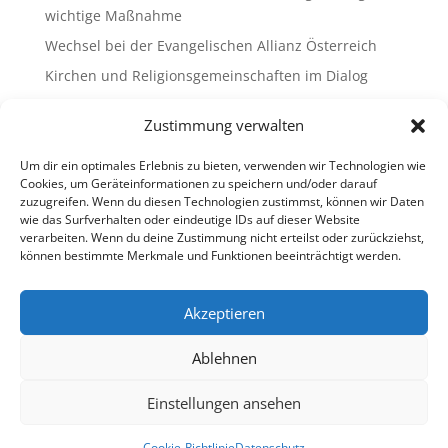
wichtige Maßnahme
Wechsel bei der Evangelischen Allianz Österreich
Kirchen und Religionsgemeinschaften im Dialog
Gemeinsam Bildung gestalten – Freikirchliche
Zustimmung verwalten
Schulen & Kindergärten in Österreich
„Brennen für das Leben “ – die Wanderausstellung
Um dir ein optimales Erlebnis zu bieten, verwenden wir Technologien wie
ist bald am Ziel
Cookies, um Geräteinformationen zu speichern und/oder darauf
zuzugreifen. Wenn du diesen Technologien zustimmst, können wir Daten
wie das Surfverhalten oder eindeutige IDs auf dieser Website
Neueste Kommentare
verarbeiten. Wenn du deine Zustimmung nicht erteilst oder zurückziehst,
können bestimmte Merkmale und Funktionen beeinträchtigt werden.
Es sind keine Kommentare vorhanden.
Akzeptieren
Ablehnen
Impressum
Datenschutz
Cookie-Richtlinie (EU)
Ombudsstelle (extern)
Einstellungen ansehen
Copyright © 2013-2026 Freikirchen in Österreich
Cookie-Richtlinie
Datenschutz