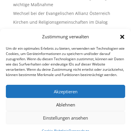
wichtige Maßnahme
Wechsel bei der Evangelischen Allianz Österreich
Kirchen und Religionsgemeinschaften im Dialog
Gemeinsam Bildung gestalten – Freikirchliche
Zustimmung verwalten
Schulen & Kindergärten in Österreich
„Brennen für das Leben “ – die Wanderausstellung
Um dir ein optimales Erlebnis zu bieten, verwenden wir Technologien wie
ist bald am Ziel
Cookies, um Geräteinformationen zu speichern und/oder darauf
zuzugreifen. Wenn du diesen Technologien zustimmst, können wir Daten
wie das Surfverhalten oder eindeutige IDs auf dieser Website
Neueste Kommentare
verarbeiten. Wenn du deine Zustimmung nicht erteilst oder zurückziehst,
können bestimmte Merkmale und Funktionen beeinträchtigt werden.
Es sind keine Kommentare vorhanden.
Akzeptieren
Ablehnen
Impressum
Datenschutz
Cookie-Richtlinie (EU)
Ombudsstelle (extern)
Einstellungen ansehen
Copyright © 2013-2026 Freikirchen in Österreich
Cookie-Richtlinie
Datenschutz