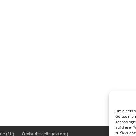
Um dir ein 
Geräteinfor
Technologie
auf dieser 
zurückziehs
ie (EU)
Ombudsstelle (extern)