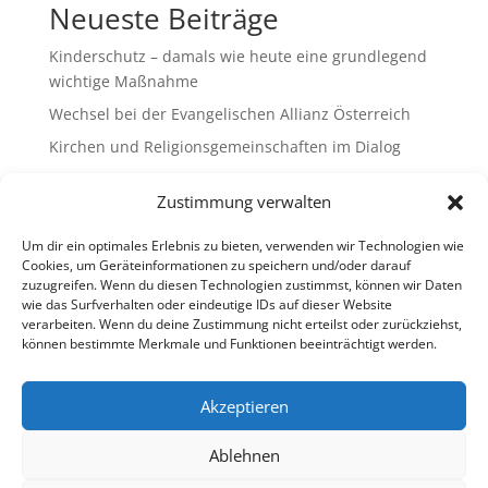
Neueste Beiträge
Kinderschutz – damals wie heute eine grundlegend
wichtige Maßnahme
Wechsel bei der Evangelischen Allianz Österreich
Kirchen und Religionsgemeinschaften im Dialog
Gemeinsam Bildung gestalten – Freikirchliche
Zustimmung verwalten
Schulen & Kindergärten in Österreich
„Brennen für das Leben “ – die Wanderausstellung
Um dir ein optimales Erlebnis zu bieten, verwenden wir Technologien wie
ist bald am Ziel
Cookies, um Geräteinformationen zu speichern und/oder darauf
zuzugreifen. Wenn du diesen Technologien zustimmst, können wir Daten
wie das Surfverhalten oder eindeutige IDs auf dieser Website
Neueste Kommentare
verarbeiten. Wenn du deine Zustimmung nicht erteilst oder zurückziehst,
können bestimmte Merkmale und Funktionen beeinträchtigt werden.
Es sind keine Kommentare vorhanden.
Akzeptieren
Ablehnen
Impressum
Datenschutz