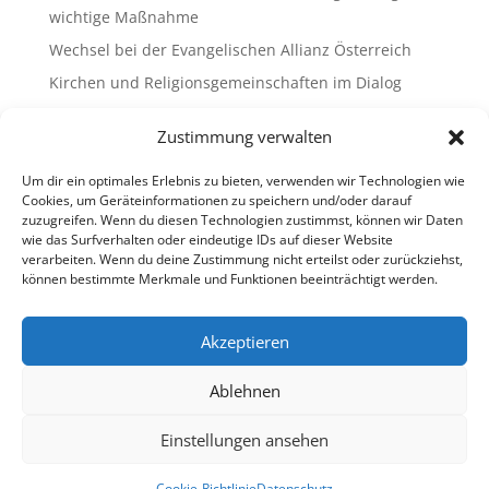
wichtige Maßnahme
Wechsel bei der Evangelischen Allianz Österreich
Kirchen und Religionsgemeinschaften im Dialog
Gemeinsam Bildung gestalten – Freikirchliche
Zustimmung verwalten
Schulen & Kindergärten in Österreich
„Brennen für das Leben “ – die Wanderausstellung
Um dir ein optimales Erlebnis zu bieten, verwenden wir Technologien wie
ist bald am Ziel
Cookies, um Geräteinformationen zu speichern und/oder darauf
zuzugreifen. Wenn du diesen Technologien zustimmst, können wir Daten
wie das Surfverhalten oder eindeutige IDs auf dieser Website
Neueste Kommentare
verarbeiten. Wenn du deine Zustimmung nicht erteilst oder zurückziehst,
können bestimmte Merkmale und Funktionen beeinträchtigt werden.
Es sind keine Kommentare vorhanden.
Akzeptieren
Ablehnen
Impressum
Datenschutz
Cookie-Richtlinie (EU)
Ombudsstelle (extern)
Einstellungen ansehen
Copyright © 2013-2026 Freikirchen in Österreich
Cookie-Richtlinie
Datenschutz