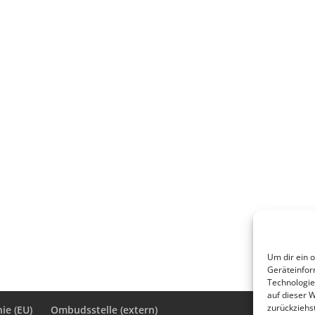
Um dir ein 
Geräteinfor
Technologie
auf dieser 
zurückziehs
ie (EU)
Ombudsstelle (extern)