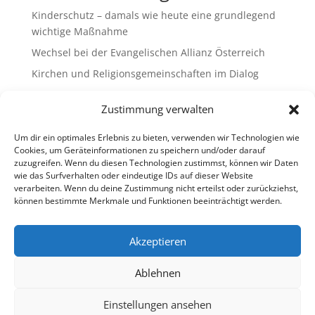
Kinderschutz – damals wie heute eine grundlegend
wichtige Maßnahme
Wechsel bei der Evangelischen Allianz Österreich
Kirchen und Religionsgemeinschaften im Dialog
Gemeinsam Bildung gestalten – Freikirchliche
Zustimmung verwalten
Schulen & Kindergärten in Österreich
„Brennen für das Leben “ – die Wanderausstellung
Um dir ein optimales Erlebnis zu bieten, verwenden wir Technologien wie
ist bald am Ziel
Cookies, um Geräteinformationen zu speichern und/oder darauf
zuzugreifen. Wenn du diesen Technologien zustimmst, können wir Daten
wie das Surfverhalten oder eindeutige IDs auf dieser Website
Neueste Kommentare
verarbeiten. Wenn du deine Zustimmung nicht erteilst oder zurückziehst,
können bestimmte Merkmale und Funktionen beeinträchtigt werden.
Es sind keine Kommentare vorhanden.
Akzeptieren
Ablehnen
Impressum
Datenschutz
Cookie-Richtlinie (EU)
Ombudsstelle (extern)
Einstellungen ansehen