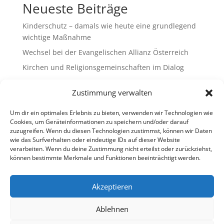
Neueste Beiträge
Kinderschutz – damals wie heute eine grundlegend
wichtige Maßnahme
Wechsel bei der Evangelischen Allianz Österreich
Kirchen und Religionsgemeinschaften im Dialog
Gemeinsam Bildung gestalten – Freikirchliche
Zustimmung verwalten
Schulen & Kindergärten in Österreich
„Brennen für das Leben “ – die Wanderausstellung
Um dir ein optimales Erlebnis zu bieten, verwenden wir Technologien wie
ist bald am Ziel
Cookies, um Geräteinformationen zu speichern und/oder darauf
zuzugreifen. Wenn du diesen Technologien zustimmst, können wir Daten
wie das Surfverhalten oder eindeutige IDs auf dieser Website
Neueste Kommentare
verarbeiten. Wenn du deine Zustimmung nicht erteilst oder zurückziehst,
können bestimmte Merkmale und Funktionen beeinträchtigt werden.
Es sind keine Kommentare vorhanden.
Akzeptieren
Ablehnen
Impressum
Datenschutz