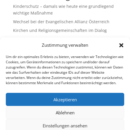
Kinderschutz – damals wie heute eine grundlegend
wichtige Maßnahme
Wechsel bei der Evangelischen Allianz Österreich
Kirchen und Religionsgemeinschaften im Dialog
Gemeinsam Bildung gestalten – Freikirchliche
Zustimmung verwalten
Schulen & Kindergärten in Österreich
„Brennen für das Leben “ – die Wanderausstellung
Um dir ein optimales Erlebnis zu bieten, verwenden wir Technologien wie
ist bald am Ziel
Cookies, um Geräteinformationen zu speichern und/oder darauf
zuzugreifen. Wenn du diesen Technologien zustimmst, können wir Daten
wie das Surfverhalten oder eindeutige IDs auf dieser Website
Neueste Kommentare
verarbeiten. Wenn du deine Zustimmung nicht erteilst oder zurückziehst,
können bestimmte Merkmale und Funktionen beeinträchtigt werden.
Es sind keine Kommentare vorhanden.
Akzeptieren
Ablehnen
Impressum
Datenschutz
Cookie-Richtlinie (EU)
Ombudsstelle (extern)
Einstellungen ansehen