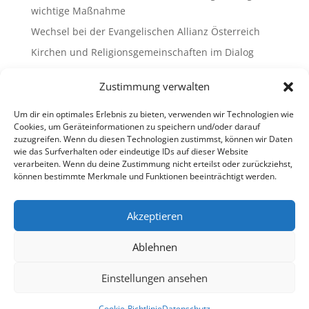
wichtige Maßnahme
Wechsel bei der Evangelischen Allianz Österreich
Kirchen und Religionsgemeinschaften im Dialog
Gemeinsam Bildung gestalten – Freikirchliche
Zustimmung verwalten
Schulen & Kindergärten in Österreich
„Brennen für das Leben “ – die Wanderausstellung
Um dir ein optimales Erlebnis zu bieten, verwenden wir Technologien wie
ist bald am Ziel
Cookies, um Geräteinformationen zu speichern und/oder darauf
zuzugreifen. Wenn du diesen Technologien zustimmst, können wir Daten
wie das Surfverhalten oder eindeutige IDs auf dieser Website
Neueste Kommentare
verarbeiten. Wenn du deine Zustimmung nicht erteilst oder zurückziehst,
können bestimmte Merkmale und Funktionen beeinträchtigt werden.
Es sind keine Kommentare vorhanden.
Akzeptieren
Ablehnen
Impressum
Datenschutz
Cookie-Richtlinie (EU)
Ombudsstelle (extern)
Einstellungen ansehen
Copyright © 2013-2026 Freikirchen in Österreich
Cookie-Richtlinie
Datenschutz