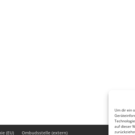
Um dir ein 
Geräteinfor
Technologie
auf dieser 
zurückziehs
ie (EU)
Ombudsstelle (extern)