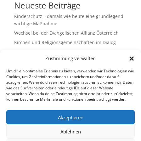
Neueste Beiträge
Kinderschutz – damals wie heute eine grundlegend
wichtige Maßnahme
Wechsel bei der Evangelischen Allianz Österreich
Kirchen und Religionsgemeinschaften im Dialog
Gemeinsam Bildung gestalten – Freikirchliche
Zustimmung verwalten
Schulen & Kindergärten in Österreich
„Brennen für das Leben “ – die Wanderausstellung
Um dir ein optimales Erlebnis zu bieten, verwenden wir Technologien wie
ist bald am Ziel
Cookies, um Geräteinformationen zu speichern und/oder darauf
zuzugreifen. Wenn du diesen Technologien zustimmst, können wir Daten
wie das Surfverhalten oder eindeutige IDs auf dieser Website
Neueste Kommentare
verarbeiten. Wenn du deine Zustimmung nicht erteilst oder zurückziehst,
können bestimmte Merkmale und Funktionen beeinträchtigt werden.
Es sind keine Kommentare vorhanden.
Akzeptieren
Ablehnen
Impressum
Datenschutz