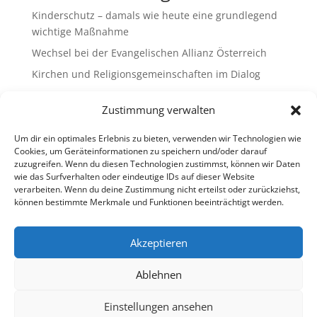
Kinderschutz – damals wie heute eine grundlegend
wichtige Maßnahme
Wechsel bei der Evangelischen Allianz Österreich
Kirchen und Religionsgemeinschaften im Dialog
Gemeinsam Bildung gestalten – Freikirchliche
Zustimmung verwalten
Schulen & Kindergärten in Österreich
„Brennen für das Leben “ – die Wanderausstellung
Um dir ein optimales Erlebnis zu bieten, verwenden wir Technologien wie
ist bald am Ziel
Cookies, um Geräteinformationen zu speichern und/oder darauf
zuzugreifen. Wenn du diesen Technologien zustimmst, können wir Daten
wie das Surfverhalten oder eindeutige IDs auf dieser Website
Neueste Kommentare
verarbeiten. Wenn du deine Zustimmung nicht erteilst oder zurückziehst,
können bestimmte Merkmale und Funktionen beeinträchtigt werden.
Es sind keine Kommentare vorhanden.
Akzeptieren
Ablehnen
Impressum
Datenschutz
Cookie-Richtlinie (EU)
Ombudsstelle (extern)
Einstellungen ansehen