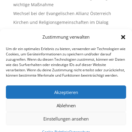
wichtige Maßnahme
Wechsel bei der Evangelischen Allianz Österreich
Kirchen und Religionsgemeinschaften im Dialog
Gemeinsam Bildung gestalten – Freikirchliche
Zustimmung verwalten
Schulen & Kindergärten in Österreich
„Brennen für das Leben “ – die Wanderausstellung
Um dir ein optimales Erlebnis zu bieten, verwenden wir Technologien wie
ist bald am Ziel
Cookies, um Geräteinformationen zu speichern und/oder darauf
zuzugreifen. Wenn du diesen Technologien zustimmst, können wir Daten
wie das Surfverhalten oder eindeutige IDs auf dieser Website
Neueste Kommentare
verarbeiten. Wenn du deine Zustimmung nicht erteilst oder zurückziehst,
können bestimmte Merkmale und Funktionen beeinträchtigt werden.
Es sind keine Kommentare vorhanden.
Akzeptieren
Ablehnen
Impressum
Datenschutz
Cookie-Richtlinie (EU)
Ombudsstelle (extern)
Einstellungen ansehen
Copyright © 2013-2026 Freikirchen in Österreich
Cookie-Richtlinie
Datenschutz