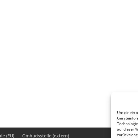
Um dir ein 
Geräteinfor
Technologie
auf dieser 
zurückziehs
ie (EU)
Ombudsstelle (extern)