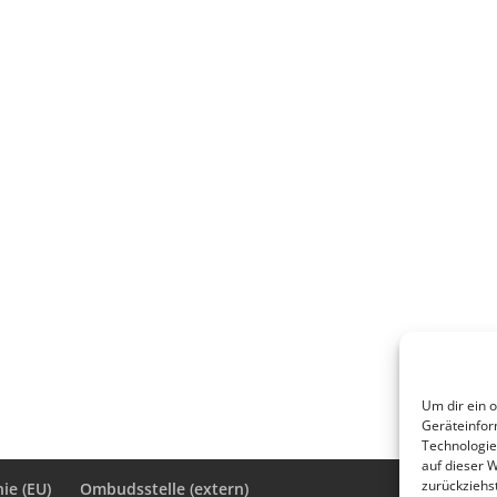
Um dir ein 
Geräteinfor
Technologie
auf dieser 
zurückziehs
ie (EU)
Ombudsstelle (extern)