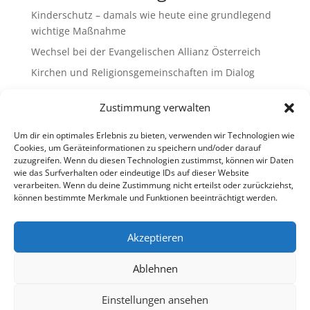
Kinderschutz – damals wie heute eine grundlegend
wichtige Maßnahme
Wechsel bei der Evangelischen Allianz Österreich
Kirchen und Religionsgemeinschaften im Dialog
Gemeinsam Bildung gestalten – Freikirchliche
Zustimmung verwalten
Schulen & Kindergärten in Österreich
„Brennen für das Leben “ – die Wanderausstellung
Um dir ein optimales Erlebnis zu bieten, verwenden wir Technologien wie
ist bald am Ziel
Cookies, um Geräteinformationen zu speichern und/oder darauf
zuzugreifen. Wenn du diesen Technologien zustimmst, können wir Daten
wie das Surfverhalten oder eindeutige IDs auf dieser Website
Neueste Kommentare
verarbeiten. Wenn du deine Zustimmung nicht erteilst oder zurückziehst,
können bestimmte Merkmale und Funktionen beeinträchtigt werden.
Es sind keine Kommentare vorhanden.
Akzeptieren
Ablehnen
Impressum
Datenschutz
Cookie-Richtlinie (EU)
Ombudsstelle (extern)
Einstellungen ansehen