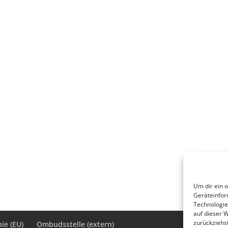
Um dir ein 
Geräteinfor
Technologie
auf dieser 
zurückziehs
ie (EU)
Ombudsstelle (extern)