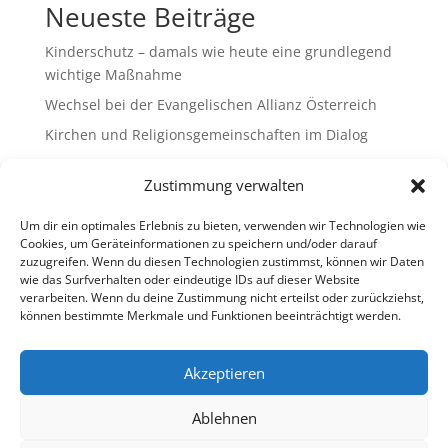
Neueste Beiträge
Kinderschutz – damals wie heute eine grundlegend
wichtige Maßnahme
Wechsel bei der Evangelischen Allianz Österreich
Kirchen und Religionsgemeinschaften im Dialog
Gemeinsam Bildung gestalten – Freikirchliche
Zustimmung verwalten
Schulen & Kindergärten in Österreich
„Brennen für das Leben “ – die Wanderausstellung
Um dir ein optimales Erlebnis zu bieten, verwenden wir Technologien wie
ist bald am Ziel
Cookies, um Geräteinformationen zu speichern und/oder darauf
zuzugreifen. Wenn du diesen Technologien zustimmst, können wir Daten
wie das Surfverhalten oder eindeutige IDs auf dieser Website
Neueste Kommentare
verarbeiten. Wenn du deine Zustimmung nicht erteilst oder zurückziehst,
können bestimmte Merkmale und Funktionen beeinträchtigt werden.
Es sind keine Kommentare vorhanden.
Akzeptieren
Ablehnen
Impressum
Datenschutz