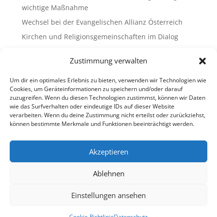
wichtige Maßnahme
Wechsel bei der Evangelischen Allianz Österreich
Kirchen und Religionsgemeinschaften im Dialog
Gemeinsam Bildung gestalten – Freikirchliche
Zustimmung verwalten
Schulen & Kindergärten in Österreich
„Brennen für das Leben “ – die Wanderausstellung
Um dir ein optimales Erlebnis zu bieten, verwenden wir Technologien wie
ist bald am Ziel
Cookies, um Geräteinformationen zu speichern und/oder darauf
zuzugreifen. Wenn du diesen Technologien zustimmst, können wir Daten
wie das Surfverhalten oder eindeutige IDs auf dieser Website
Neueste Kommentare
verarbeiten. Wenn du deine Zustimmung nicht erteilst oder zurückziehst,
können bestimmte Merkmale und Funktionen beeinträchtigt werden.
Es sind keine Kommentare vorhanden.
Akzeptieren
Ablehnen
Impressum
Datenschutz
Cookie-Richtlinie (EU)
Ombudsstelle (extern)
Einstellungen ansehen
Copyright © 2013-2026 Freikirchen in Österreich
Cookie-Richtlinie
Datenschutz