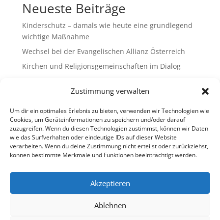
Neueste Beiträge
Kinderschutz – damals wie heute eine grundlegend
wichtige Maßnahme
Wechsel bei der Evangelischen Allianz Österreich
Kirchen und Religionsgemeinschaften im Dialog
Gemeinsam Bildung gestalten – Freikirchliche
Zustimmung verwalten
Schulen & Kindergärten in Österreich
„Brennen für das Leben “ – die Wanderausstellung
Um dir ein optimales Erlebnis zu bieten, verwenden wir Technologien wie
ist bald am Ziel
Cookies, um Geräteinformationen zu speichern und/oder darauf
zuzugreifen. Wenn du diesen Technologien zustimmst, können wir Daten
wie das Surfverhalten oder eindeutige IDs auf dieser Website
Neueste Kommentare
verarbeiten. Wenn du deine Zustimmung nicht erteilst oder zurückziehst,
können bestimmte Merkmale und Funktionen beeinträchtigt werden.
Es sind keine Kommentare vorhanden.
Akzeptieren
Ablehnen
Impressum
Datenschutz