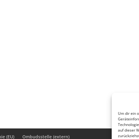
Um dir ein 
Geräteinfor
Technologie
auf dieser 
zurückziehs
ie (EU)
Ombudsstelle (extern)