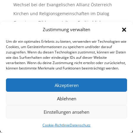
Wechsel bei der Evangelischen Allianz Österreich
Kirchen und Religionsgemeinschaften im Dialog
Gemeinsam Bildung gestalten – Freikirchliche
Schulen & Kindergärten in Österreich
Zustimmung verwalten
„Brennen für das Leben “ – die Wanderausstellung
Um dir ein optimales Erlebnis zu bieten, verwenden wir Technologien wie
ist bald am Ziel
Cookies, um Geräteinformationen zu speichern und/oder darauf
zuzugreifen. Wenn du diesen Technologien zustimmst, können wir Daten
wie das Surfverhalten oder eindeutige IDs auf dieser Website
Neueste Kommentare
verarbeiten. Wenn du deine Zustimmung nicht erteilst oder zurückziehst,
können bestimmte Merkmale und Funktionen beeinträchtigt werden.
Es sind keine Kommentare vorhanden.
Akzeptieren
Ablehnen
Impressum
Datenschutz
Cookie-Richtlinie (EU)
Ombudsstelle (extern)
Einstellungen ansehen
Copyright © 2013-2026 Freikirchen in Österreich
Cookie-Richtlinie
Datenschutz