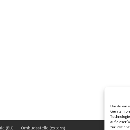
Um dir ein 
Geräteinfor
Technologie
auf dieser 
zurückziehs
ie (EU)
Ombudsstelle (extern)