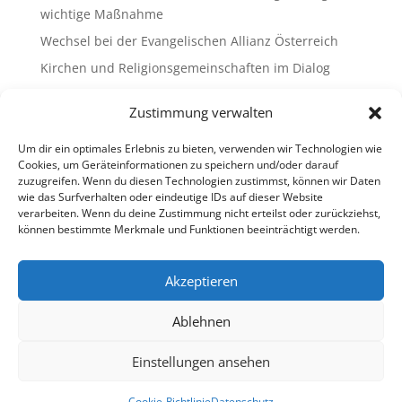
wichtige Maßnahme
Wechsel bei der Evangelischen Allianz Österreich
Kirchen und Religionsgemeinschaften im Dialog
Gemeinsam Bildung gestalten – Freikirchliche
Zustimmung verwalten
Schulen & Kindergärten in Österreich
„Brennen für das Leben “ – die Wanderausstellung
Um dir ein optimales Erlebnis zu bieten, verwenden wir Technologien wie
ist bald am Ziel
Cookies, um Geräteinformationen zu speichern und/oder darauf
zuzugreifen. Wenn du diesen Technologien zustimmst, können wir Daten
wie das Surfverhalten oder eindeutige IDs auf dieser Website
Neueste Kommentare
verarbeiten. Wenn du deine Zustimmung nicht erteilst oder zurückziehst,
können bestimmte Merkmale und Funktionen beeinträchtigt werden.
Es sind keine Kommentare vorhanden.
Akzeptieren
Ablehnen
Impressum
Datenschutz
Cookie-Richtlinie (EU)
Ombudsstelle (extern)
Einstellungen ansehen
Copyright © 2013-2026 Freikirchen in Österreich
Cookie-Richtlinie
Datenschutz