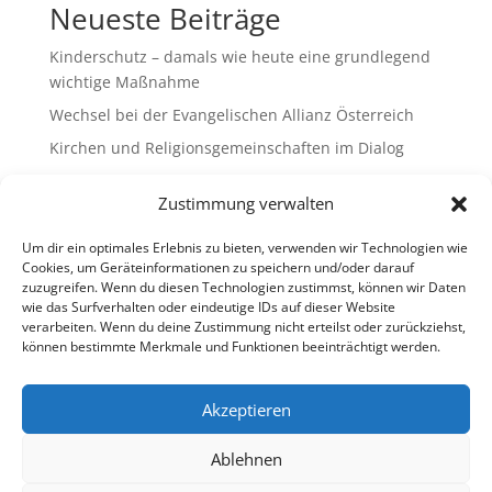
Neueste Beiträge
Kinderschutz – damals wie heute eine grundlegend
wichtige Maßnahme
Wechsel bei der Evangelischen Allianz Österreich
Kirchen und Religionsgemeinschaften im Dialog
Gemeinsam Bildung gestalten – Freikirchliche
Zustimmung verwalten
Schulen & Kindergärten in Österreich
„Brennen für das Leben “ – die Wanderausstellung
Um dir ein optimales Erlebnis zu bieten, verwenden wir Technologien wie
ist bald am Ziel
Cookies, um Geräteinformationen zu speichern und/oder darauf
zuzugreifen. Wenn du diesen Technologien zustimmst, können wir Daten
wie das Surfverhalten oder eindeutige IDs auf dieser Website
Neueste Kommentare
verarbeiten. Wenn du deine Zustimmung nicht erteilst oder zurückziehst,
können bestimmte Merkmale und Funktionen beeinträchtigt werden.
Es sind keine Kommentare vorhanden.
Akzeptieren
Ablehnen
Impressum
Datenschutz