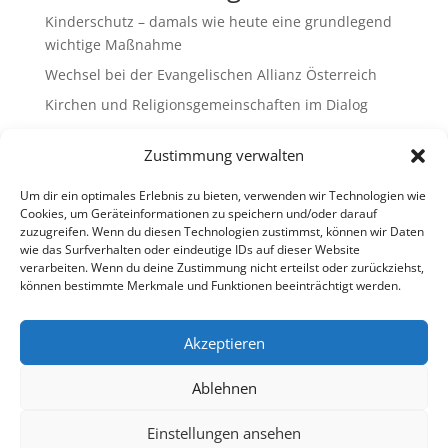
Kinderschutz – damals wie heute eine grundlegend
wichtige Maßnahme
Wechsel bei der Evangelischen Allianz Österreich
Kirchen und Religionsgemeinschaften im Dialog
Gemeinsam Bildung gestalten – Freikirchliche
Zustimmung verwalten
Schulen & Kindergärten in Österreich
„Brennen für das Leben “ – die Wanderausstellung
Um dir ein optimales Erlebnis zu bieten, verwenden wir Technologien wie
ist bald am Ziel
Cookies, um Geräteinformationen zu speichern und/oder darauf
zuzugreifen. Wenn du diesen Technologien zustimmst, können wir Daten
wie das Surfverhalten oder eindeutige IDs auf dieser Website
Neueste Kommentare
verarbeiten. Wenn du deine Zustimmung nicht erteilst oder zurückziehst,
können bestimmte Merkmale und Funktionen beeinträchtigt werden.
Es sind keine Kommentare vorhanden.
Akzeptieren
Ablehnen
Impressum
Datenschutz
Cookie-Richtlinie (EU)
Ombudsstelle (extern)
Einstellungen ansehen