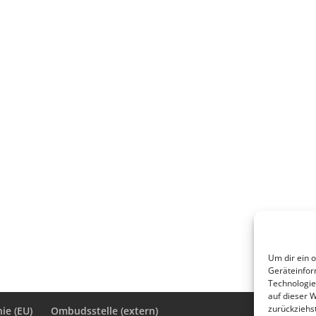
Um dir ein 
Geräteinfor
Technologie
auf dieser 
zurückziehs
ie (EU)
Ombudsstelle (extern)