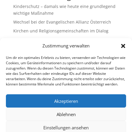
Kinderschutz – damals wie heute eine grundlegend
wichtige Maßnahme
Wechsel bei der Evangelischen Allianz Österreich
Kirchen und Religionsgemeinschaften im Dialog
Gemeinsam Bildung gestalten – Freikirchliche
Zustimmung verwalten
Schulen & Kindergärten in Österreich
„Brennen für das Leben “ – die Wanderausstellung
Um dir ein optimales Erlebnis zu bieten, verwenden wir Technologien wie
ist bald am Ziel
Cookies, um Geräteinformationen zu speichern und/oder darauf
zuzugreifen. Wenn du diesen Technologien zustimmst, können wir Daten
wie das Surfverhalten oder eindeutige IDs auf dieser Website
Neueste Kommentare
verarbeiten. Wenn du deine Zustimmung nicht erteilst oder zurückziehst,
können bestimmte Merkmale und Funktionen beeinträchtigt werden.
Es sind keine Kommentare vorhanden.
Akzeptieren
Ablehnen
Impressum
Datenschutz
Cookie-Richtlinie (EU)
Ombudsstelle (extern)
Einstellungen ansehen