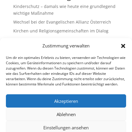
Kinderschutz – damals wie heute eine grundlegend
wichtige Maßnahme
Wechsel bei der Evangelischen Allianz Österreich
Kirchen und Religionsgemeinschaften im Dialog
Gemeinsam Bildung gestalten – Freikirchliche
Zustimmung verwalten
Schulen & Kindergärten in Österreich
„Brennen für das Leben “ – die Wanderausstellung
Um dir ein optimales Erlebnis zu bieten, verwenden wir Technologien wie
ist bald am Ziel
Cookies, um Geräteinformationen zu speichern und/oder darauf
zuzugreifen. Wenn du diesen Technologien zustimmst, können wir Daten
wie das Surfverhalten oder eindeutige IDs auf dieser Website
Neueste Kommentare
verarbeiten. Wenn du deine Zustimmung nicht erteilst oder zurückziehst,
können bestimmte Merkmale und Funktionen beeinträchtigt werden.
Es sind keine Kommentare vorhanden.
Akzeptieren
Ablehnen
Impressum
Datenschutz
Cookie-Richtlinie (EU)
Ombudsstelle (extern)
Einstellungen ansehen