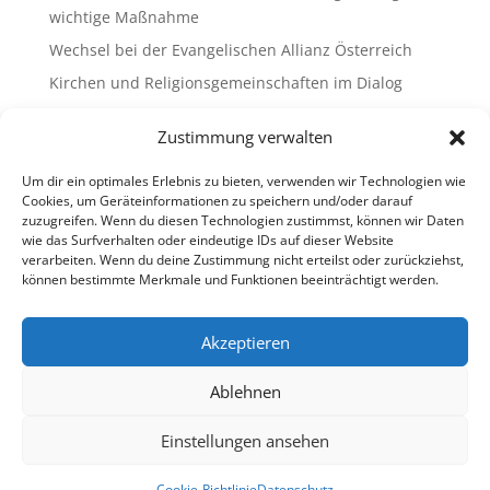
wichtige Maßnahme
Wechsel bei der Evangelischen Allianz Österreich
Kirchen und Religionsgemeinschaften im Dialog
Gemeinsam Bildung gestalten – Freikirchliche
Zustimmung verwalten
Schulen & Kindergärten in Österreich
„Brennen für das Leben “ – die Wanderausstellung
Um dir ein optimales Erlebnis zu bieten, verwenden wir Technologien wie
ist bald am Ziel
Cookies, um Geräteinformationen zu speichern und/oder darauf
zuzugreifen. Wenn du diesen Technologien zustimmst, können wir Daten
wie das Surfverhalten oder eindeutige IDs auf dieser Website
Neueste Kommentare
verarbeiten. Wenn du deine Zustimmung nicht erteilst oder zurückziehst,
können bestimmte Merkmale und Funktionen beeinträchtigt werden.
Es sind keine Kommentare vorhanden.
Akzeptieren
Ablehnen
Impressum
Datenschutz
Cookie-Richtlinie (EU)
Ombudsstelle (extern)
Einstellungen ansehen
Copyright © 2013-2026 Freikirchen in Österreich
Cookie-Richtlinie
Datenschutz