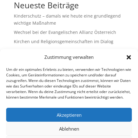
Neueste Beiträge
Kinderschutz – damals wie heute eine grundlegend
wichtige Maßnahme
Wechsel bei der Evangelischen Allianz Österreich
Kirchen und Religionsgemeinschaften im Dialog
Gemeinsam Bildung gestalten – Freikirchliche
Zustimmung verwalten
Schulen & Kindergärten in Österreich
„Brennen für das Leben “ – die Wanderausstellung
Um dir ein optimales Erlebnis zu bieten, verwenden wir Technologien wie
ist bald am Ziel
Cookies, um Geräteinformationen zu speichern und/oder darauf
zuzugreifen. Wenn du diesen Technologien zustimmst, können wir Daten
wie das Surfverhalten oder eindeutige IDs auf dieser Website
Neueste Kommentare
verarbeiten. Wenn du deine Zustimmung nicht erteilst oder zurückziehst,
können bestimmte Merkmale und Funktionen beeinträchtigt werden.
Es sind keine Kommentare vorhanden.
Akzeptieren
Ablehnen
Impressum
Datenschutz